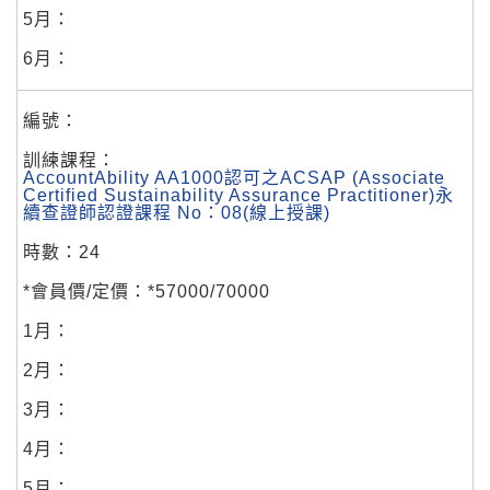
AccountAbility AA1000認可之ACSAP (Associate
Certified Sustainability Assurance Practitioner)永
續查證師認證課程 No：08(線上授課)
24
*57000/70000