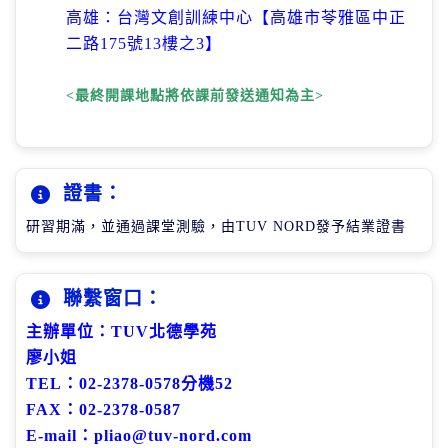
高雄：台灣文創訓練中心【高雄市苓雅區中正
二路
175
號
13
樓之
3
】
<最終開課地點將依課前發送通知為主>
證書：
研習期滿，並通過課堂測驗，由TUV NORD發予結業證書
聯繫窗口：
主辦單位：TUV北德學苑
廖小姐
TEL：02-2378-0578分機52
FAX：02-2378-0587
E-mail：pliao@tuv-nord.com