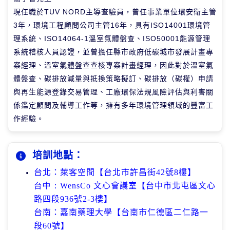
現任職於TUV NORD主導查驗員，曾任事業單位環安衛主管
3年，環境工程顧問公司主管16年，具有ISO14001環境管
理系統、ISO14064-1溫室氣體盤查、ISO50001能源管理
系統稽核人員認證，並曾擔任縣市政府低碳城市發展計畫專
案經理、溫室氣體盤查查核專案計畫經理，因此對於溫室氣
體盤查、碳排放減量與抵換策略擬訂、碳排放（碳權）申請
與再生能源登錄交易管理、工廠環保法規風險評估與利害關
係鑑定顧問及輔導工作等，擁有多年環境管理領域的豐富工
作經驗。
培訓地點：
台北：萊客空間【台北市許昌街
42
號
8
樓】
台中：WensCo
文心會議室【台中市北屯區文心
路四段
936
號
2-3
樓】
台南：嘉南藥理大學【台南市仁德區二仁路一
段60號】