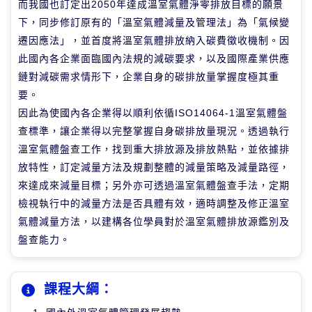
而我國也訂定出2050年達成溫室氣體淨零排放目標的願景
下，同步修訂原有的「溫室氣體減量及管理法」為「氣候變
遷因應法」，並首度將溫室氣體排放納入碳費徵收機制。因
此國內各企業面臨國內法規的減碳要求，以及國際產業供應
鏈對減碳需求情形下，企業自身的碳排放量掌握度極其重
要。
因此為使國內各企業得以順利依循ISO14064-1溫室氣體盤
查標準，讓企業得以完整掌握自身碳排放量現況。透過執行
溫室氣體盤查工作，找到重大排放源及排放熱點，並依據排
放特性，訂定減量方法及規劃整體的減量策略及減量路徑，
來達成來減量目標；另外亦可透過溫室氣體盤查手法，定期
檢視執行中的減量方法是否具體有效，適時調整及修正溫室
氣體減量方法，以建構各位學員對於溫室氣體排放源鑑別及
盤查能力。
課程大綱：