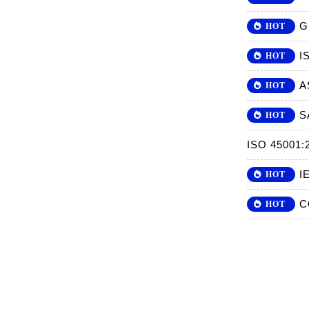
G
HOT
I
HOT
A
HOT
HOT
ISO 450
HOT
C
HOT